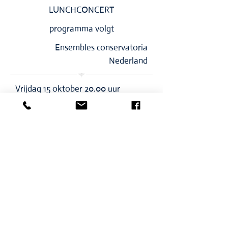
LUNCHCONCERT
programma volgt
Ensembles conservatoria
Nederland
Vrijdag 15 oktober 20.00 uur
Kapel Ingenhousz
AVONDCONCERT
Saint Saëns - pianokwartet op.41
Saint Saëns - septet
Ravel - Bolero
Emma Breedveld, Alice van
Binsbergen - viool
Elin Haver - altviool