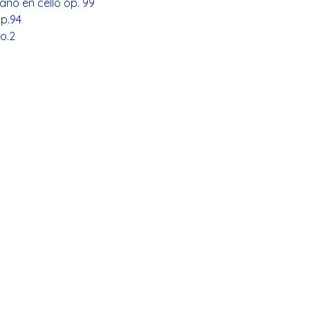
ano en cello op. 99 
p.94
o.2