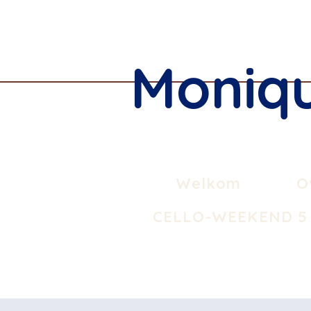
Moniq
Welkom
O
CELLO-WEEKEND 5 