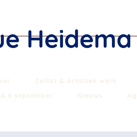
ue Heidema
ver
Cellist & Artistiek werk
& 6 september
Nieuws
Ag