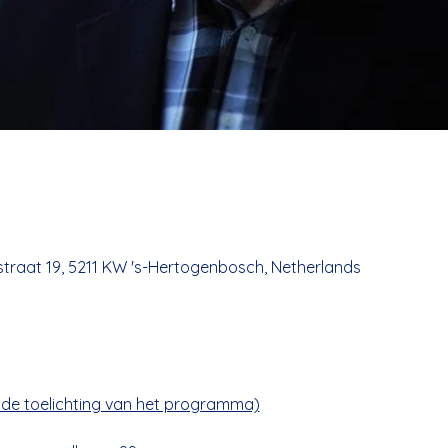
e
tstraat 19, 5211 KW 's-Hertogenbosch, Netherlands
or de toelichting van het programma)