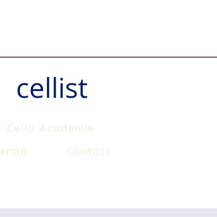
cellist
Cello Academie
enda
Contact