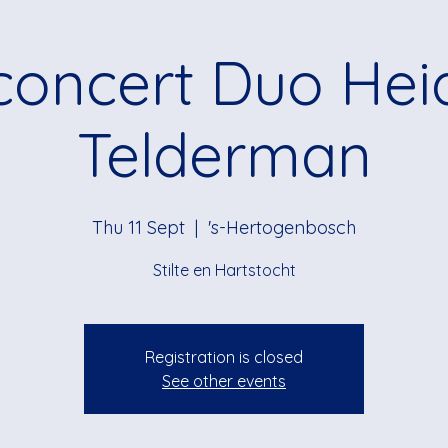
concert Duo Hei
Telderman
Thu 11 Sept
  |  
's-Hertogenbosch
Stilte en Hartstocht
Registration is closed
See other events